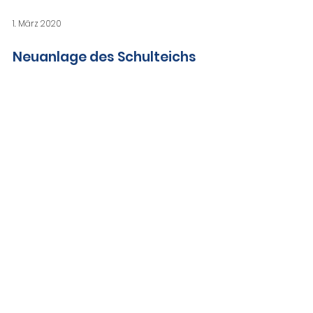
1. März 2020
Neuanlage des Schulteichs
In den Jahren 2019/20 wurde an der Stelle
des 40 Jahre alten Teichs im Schulgarten
eine neue Teichanlage errichtet.