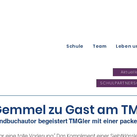
Schule
Team
Leben u
Aktuell
SCHULPARTNERS
Gemmel zu Gast am T
ndbuchautor begeistert TMGler mit einer pac
 eine tolle Vorlesung." Das Kompliment einer Siebtklässler