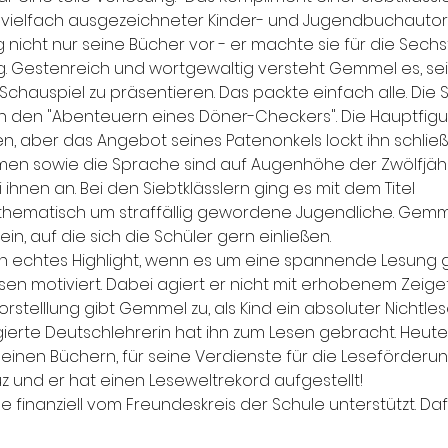
 vielfach ausgezeichneter Kinder- und Jugendbuchautor, 
nicht nur seine Bücher vor - er machte sie für die Sechs
ig. Gestenreich und wortgewaltig versteht Gemmel es, se
chauspiel zu präsentieren. Das packte einfach alle. Die S
 den "Abenteuern eines Döner-Checkers". Die Hauptfigur
en, aber das Angebot seines Patenonkels lockt ihn schließ
emen sowie die Sprache sind auf Augenhöhe der Zwölfjäh
hnen an. Bei den Siebtklässlern ging es mit dem Titel 
 thematisch um straffällig gewordene Jugendliche. Gemm
in, auf die sich die Schüler gern einließen.
n echtes Highlight, wenn es um eine spannende Lesung ge
en motiviert. Dabei agiert er nicht mit erhobenem Zeigef
Vorstelllung gibt Gemmel zu, als Kind ein absoluter Nichtl
agierte Deutschlehrerin hat ihn zum Lesen gebracht. Heut
seinen Büchern, für seine Verdienste für die Leseförderung
 und er hat einen Leseweltrekord aufgestellt!
e finanziell vom Freundeskreis der Schule unterstützt. Daf