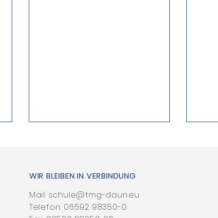
WIR BLEIBEN IN VERBINDUNG
So l
Mail:
schule@tmg-daun.eu
Telefon:
06592 98350-0
Per aspera ad astrum