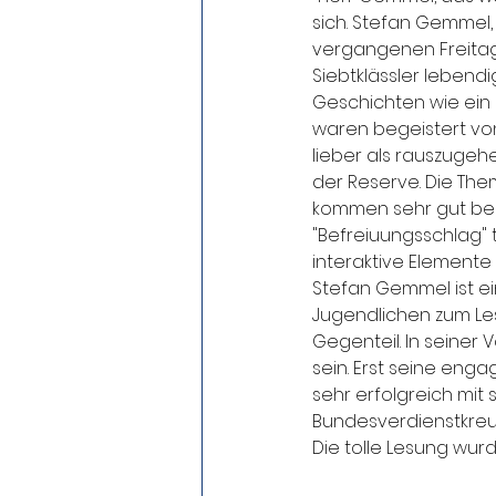
sich. Stefan Gemmel,
vergangenen Freitag 
Siebtklässler lebend
Geschichten wie ein S
waren begeistert von
lieber als rauszugeh
der Reserve. Die Th
kommen sehr gut bei i
"Befreiuungsschlag"
interaktive Elemente e
Stefan Gemmel ist ei
Jugendlichen zum Les
Gegenteil. In seiner 
sein. Erst seine eng
sehr erfolgreich mit 
Bundesverdienstkreuz
Die tolle Lesung wurd