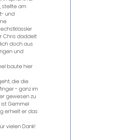
stellte am 
t- und 
ine 
echstklässler 
 Chris daddelt 
lich doch aus 
rigen und 
el baute hier 
ht, die die 
inger - ganz im 
eser gewesen zu 
e ist Gemmel 
 erhielt er das 
ür vielen Dank!