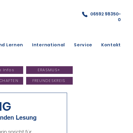
06592 98350-
0
nd Lernen
International
Service
Kontakt
e Infos
ERASMUS+
CHAFTEN
FREUNDESKREIS
MG
kenden Lesung
in spricht für 