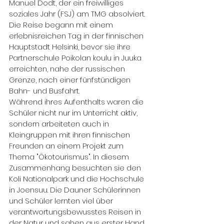
Manuel Dodt, der ein freiwilliges 
soziales Jahr (FSJ) am TMG absolviert.
Die Reise begann mit einem 
erlebnisreichen Tag in der finnischen 
Hauptstadt Helsinki, bevor sie ihre 
Partnerschule Poikolan koulu in Juuka 
erreichten, nahe der russischen 
Grenze, nach einer fünfstündigen 
Bahn- und Busfahrt.
Während ihres Aufenthalts waren die 
Schüler nicht nur im Unterricht aktiv, 
sondern arbeiteten auch in 
Kleingruppen mit ihren finnischen 
Freunden an einem Projekt zum 
Thema "Ökotourismus". In diesem 
Zusammenhang besuchten sie den 
Koli Nationalpark und die Hochschule 
in Joensuu. Die Dauner Schülerinnen 
und Schüler lernten viel über 
verantwortungsbewusstes Reisen in 
der Natur und sahen aus erster Hand, 