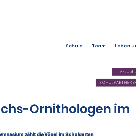
Schule
Team
Leben u
Aktuell
SCHULPARTNERS
chs-Ornithologen im
mnasium zählt die Vögel im Schulgarten