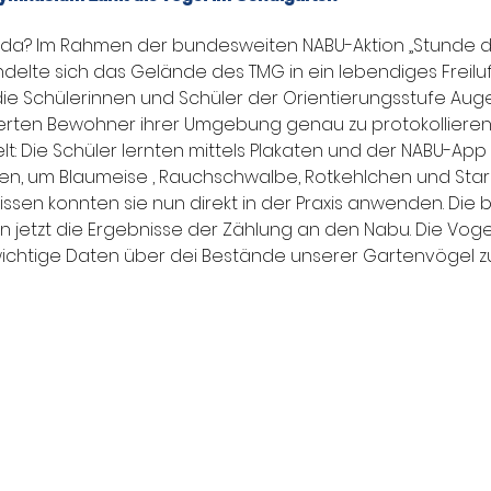
 da? Im Rahmen der bundesweiten NABU-Aktion „Stunde d
elte sich das Gelände des TMG in ein lebendiges Freiluft
die Schülerinnen und Schüler der Orientierungsstufe Au
erten Bewohner ihrer Umgebung genau zu protokollieren. 
lt: Die Schüler lernten mittels Plakaten und der NABU-App
n, um Blaumeise , Rauchschwalbe, Rotkehlchen und Star 
ssen konnten sie nun direkt in der Praxis anwenden. Die
ln jetzt die Ergebnisse der Zählung an den Nabu. Die Voge
 wichtige Daten über dei Bestände unserer Gartenvögel 