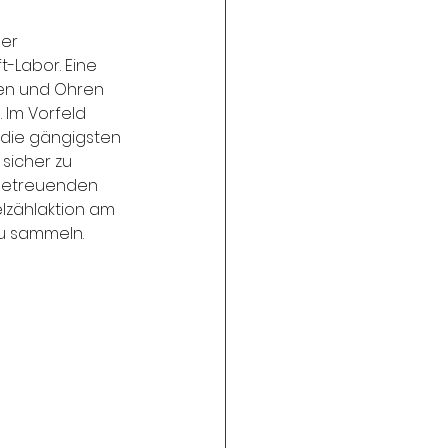
er 
-Labor. Eine 
gen und Ohren 
Im Vorfeld 
 die gängigsten 
sicher zu 
 betreuenden 
lzählaktion am 
zu sammeln.