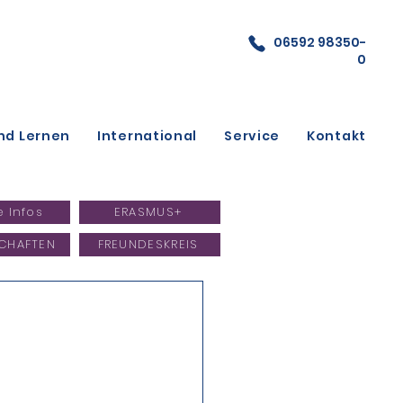
06592 98350-
0
nd Lernen
International
Service
Kontakt
e Infos
ERASMUS+
CHAFTEN
FREUNDESKREIS