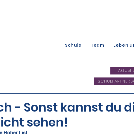
Schule
Team
Leben u
Aktuell
SCHULPARTNERS
h - Sonst kannst du d
icht sehen!
e Hoher List