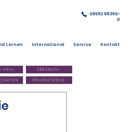
06592 98350-
0
nd Lernen
International
Service
Kontakt
e Infos
ERASMUS+
CHAFTEN
FREUNDESKREIS
ie