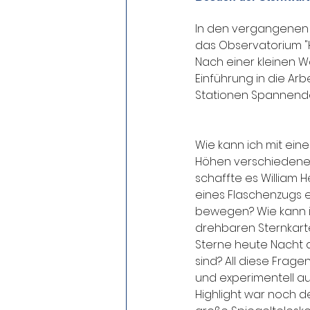
In den vergangenen 
das Observatorium "H
Nach einer kleinen 
Einführung in die Ar
Stationen Spannende
Wie kann ich mit ei
Höhen verschiedene
schaffte es William He
eines Flaschenzugs ei
bewegen? Wie kann ic
drehbaren Sternkart
Sterne heute Nacht 
sind? All diese Frag
und experimentell aus
Highlight war noch de