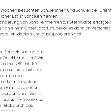
Wochen besuchten Schülerinnen und Schüler der Orient
oher List" in Schalkenmehren.
Wanderung von Schalkenmehren zur Sternwarte erfolgte e
beit an einem Observatorium, bevor es dann an verschie
s zu entdecken und auszuprobieren galt.
nem Pendelquadranten 
r Objekte messen? Wie 
rschel 1789 mit Hilfe 
n riesiges Teleskop zu 
h mit einer 
e erkennen, welche 
am Himmel zu sehen 
en wurden beantwortet 
probiert. Ein weiteres 
r Blick durch das 