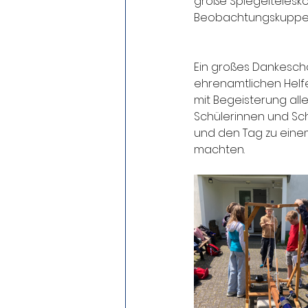
große Spiegeltelesko
Beobachtungskuppel
Ein großes Dankeschö
ehrenamtlichen Helfe
mit Begeisterung all
Schülerinnen und Sc
und den Tag zu einem 
machten.