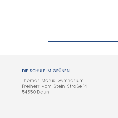
DIE SCHULE IM GRÜNEN
Thomas-Morus-Gymnasium
Freiherr-vom-Stein-Straße 14
54550 Daun
Es gibt jede Menge
(Schönes!) zu tun ...