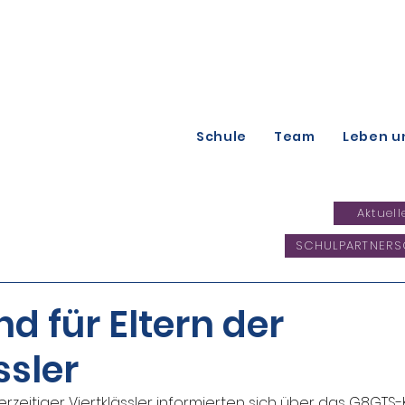
Schule
Team
Leben u
Aktuell
SCHULPARTNERS
d für Eltern der
ssler
derzeitiger Viertklässler informierten sich über das G8GTS