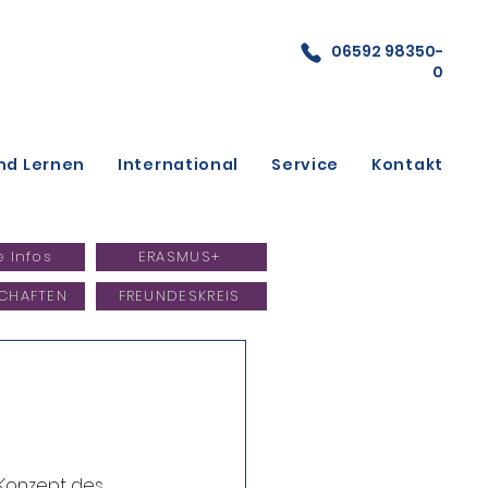
06592 98350-
0
nd Lernen
International
Service
Kontakt
e Infos
ERASMUS+
CHAFTEN
FREUNDESKREIS
-Konzept des 