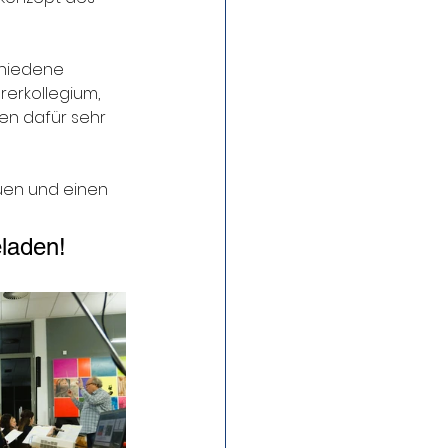
chiedene 
erkollegium, 
en dafür sehr 
uen und einen 
eladen!