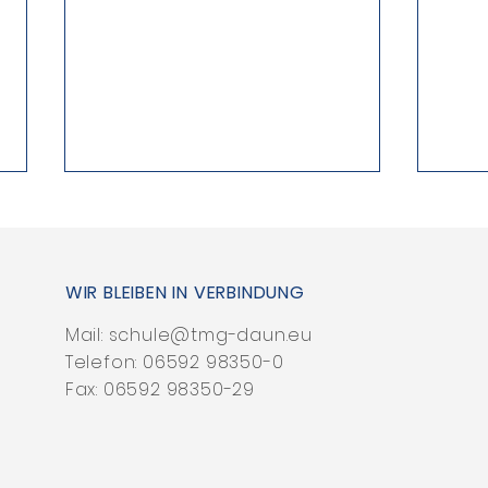
WIR BLEIBEN IN VERBINDUNG
So l
Mail:
schule@tmg-daun.eu
Telefon:
06592 98350-0
Per aspera ad astrum
Fax: 06592 98350-29